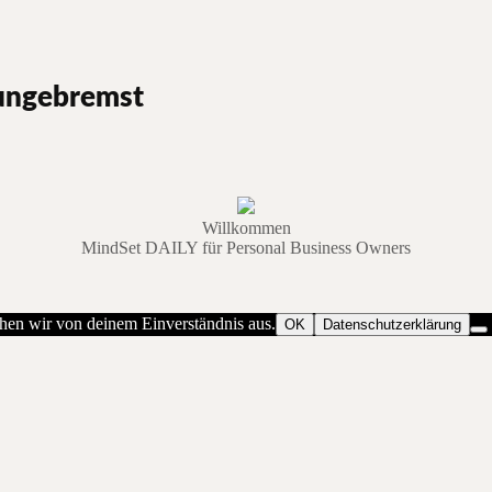
 ungebremst
Willkommen
MindSet DAILY für Personal Business Owners
ehen wir von deinem Einverständnis aus.
OK
Datenschutzerklärung